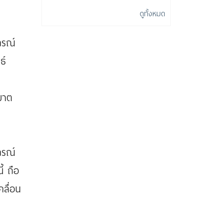
ดูทั้งหมด
กรณ์
ธ์
บาต
กรณ์
้ ถือ
คลื่อน