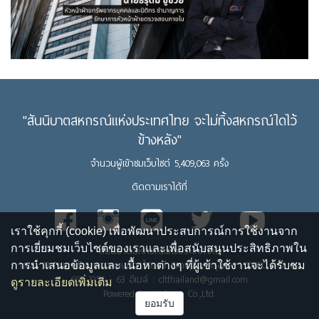
"สันนิบาตสหกรณ์แห่งประเทศไทย จะไม่ทิ้งสหกรณ์ใดไว้
ข้างหลัง"
จำนวนผู้เข้าชมเว็บไซต์ 5,409,063 ครั้ง
ติดตามเราได้ที่
เราใช้คุกกี้ (cookie) เพื่อพัฒนาประสบการณ์การใช้งานจาก
การเยี่ยมชมเว็บไซต์ของเราและเพื่อสนับสนุนประสิทธิภาพใน
สันนิบาตสหกรณ์แห่งประเทศไทย
เลขที่ 13 ถนนพิชัย แขวงถนนนครไชยศรี เขตดุสิต กรุงเทพฯ 10300 โทร. 02
การนำเสนอข้อมูลและ เนื้อหาต่างๆ ที่ผู้เข้าใช้งานจะได้รับชม
669 3254 - 63 อีเมล์ : cltthailand@gmail.com
ดูรายละเอียดเพิ่มเติม
Powered by Upbean Co.,Ltd.
ยอมรับ