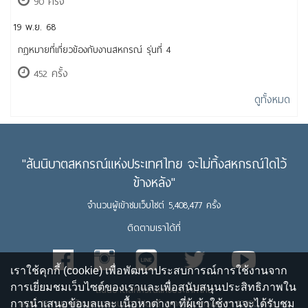
90 ครั้ง
19 พ.ย. 68
กฎหมายที่เกี่ยวข้องกับงานสหกรณ์ รุ่นที่ 4
452 ครั้ง
ดูทั้งหมด
"สันนิบาตสหกรณ์แห่งประเทศไทย จะไม่ทิ้งสหกรณ์ใดไว้
ข้างหลัง"
จำนวนผู้เข้าชมเว็บไซต์ 5,408,477 ครั้ง
ติดตามเราได้ที่
เราใช้คุกกี้ (cookie) เพื่อพัฒนาประสบการณ์การใช้งานจาก
การเยี่ยมชมเว็บไซต์ของเราและเพื่อสนับสนุนประสิทธิภาพใน
สันนิบาตสหกรณ์แห่งประเทศไทย
เลขที่ 13 ถนนพิชัย แขวงถนนนครไชยศรี เขตดุสิต กรุงเทพฯ 10300 โทร. 02
การนำเสนอข้อมูลและ เนื้อหาต่างๆ ที่ผู้เข้าใช้งานจะได้รับชม