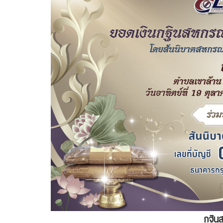
กฐินส