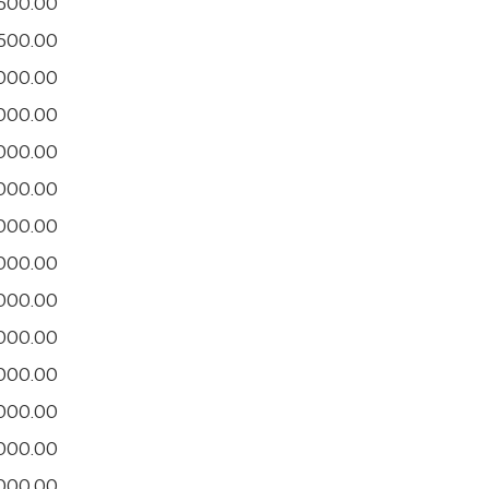
500.00
500.00
,000.00
,000.00
,000.00
,000.00
,000.00
,000.00
,000.00
,000.00
,000.00
,000.00
,000.00
,000.00