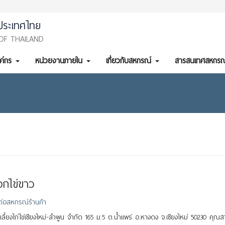
ประเทศไทย
OF THAILAND
งค์กร
หน่วยงานภายใน
เกี่ยวกับสหกรณ์
สารสนเทศสหกรณ
อกไข่ขาว
ต่อสหกรณ์ร้านค้า
เลี้ยงไก่ไข่เชียงใหม่-ลำพูน จำกัด 165 ม.5 ต.น้ำแพร่ อ.หางดง จ.เชียงใหม่ 50230 คุ