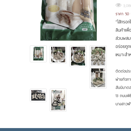
3,08
ราคา 50
“ไส้กรอกไ
สินค้าเพื
ส่วนผสมห
อร่อยถูก
เหมาะสำห
ติดต่อปร
ฝ่ายกิจกา
สันนิบาต
13 ถนนพิ
นางสาวฟ้า