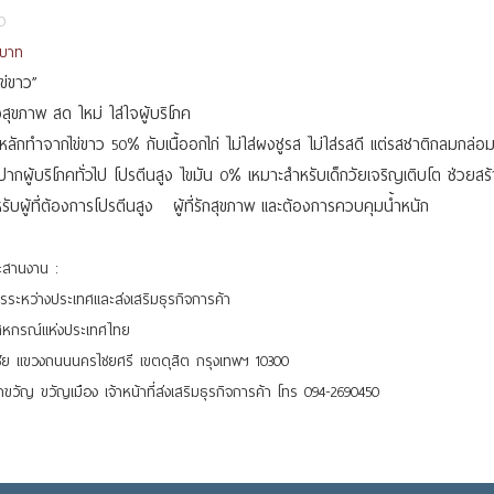
0
 บาท
ข่ขาว”
่อสุขภาพ สด ใหม่ ใส่ใจผู้บริโภค
ลักทำจากไข่ขาว 50% กับเนื้ออกไก่ ไม่ใส่ผงชูรส ไม่ใส่รสดี แต่รสชาติกลมกล่อ
ปากผู้บริโภคทั่วไป โปรตีนสูง ไขมัน 0% เหมาะสำหรับเด็กวัยเจริญเติบโต ช่วยสร้า
รับผู้ที่ต้องการโปรตีนสูง ผู้ที่รักสุขภาพ และต้องการควบคุมน้ำหนัก
ะสานงาน :
รระหว่างประเทศและส่งเสริมธุรกิจการค้า
สหกรณ์แห่งประเทศไทย
ชัย แขวงถนนนครไชยศรี เขตดุสิต กรุงเทพฯ 10300
ขวัญ ขวัญเมือง เจ้าหน้าที่ส่งเสริมธุรกิจการค้า โทร 094-2690450